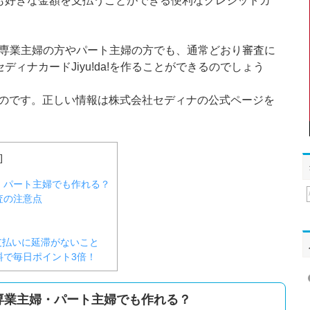
も好きな金額を支払うことができる便利なクレジットカ
!は、専業主婦の方やパート主婦の方でも、通常どおり審査に
ィナカードJiyu!da!を作ることができるのでしょう
のものです。正しい情報は株式会社セディナの公式ページを
]
主婦・パート主婦でも作れる？
審査の注意点
支払いに延滞がないこと
無料で毎日ポイント3倍！
!は専業主婦・パート主婦でも作れる？