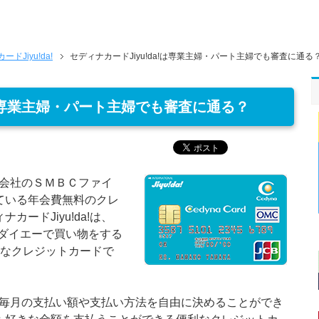
ドJiyu!da!
セディナカードJiyu!da!は専業主婦・パート主婦でも審査に通る
!は専業主婦・パート主婦でも審査に通る？
ード会社のＳＭＢＣファイ
ている年会費無料のクレ
ードJiyu!da!は、
・ダイエーで買い物をする
得なクレジットカードで
!は、毎月の支払い額や支払い方法を自由に決めることができ