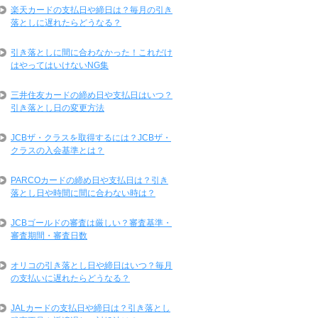
楽天カードの支払日や締日は？毎月の引き
落としに遅れたらどうなる？
引き落としに間に合わなかった！これだけ
はやってはいけないNG集
三井住友カードの締め日や支払日はいつ？
引き落とし日の変更方法
JCBザ・クラスを取得するには？JCBザ・
クラスの入会基準とは？
PARCOカードの締め日や支払日は？引き
落とし日や時間に間に合わない時は？
JCBゴールドの審査は厳しい？審査基準・
審査期間・審査日数
オリコの引き落とし日や締日はいつ？毎月
の支払いに遅れたらどうなる？
JALカードの支払日や締日は？引き落とし