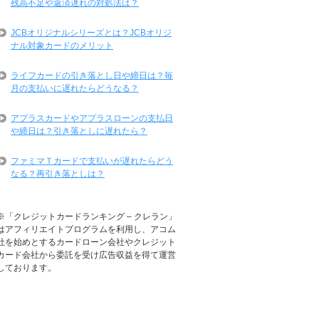
残高不足や返済遅れの対処法は？
JCBオリジナルシリーズとは？JCBオリジ
ナル対象カードのメリット
ライフカードの引き落とし日や締日は？毎
月の支払いに遅れたらどうなる？
アプラスカードやアプラスローンの支払日
や締日は？引き落としに遅れたら？
ファミマＴカードで支払いが遅れたらどう
なる？再引き落としは？
※「クレジットカードランキング – クレラン」
はアフィリエイトプログラムを利用し、アコム
社を始めとするカードローン会社やクレジット
カード会社から委託を受け広告収益を得て運営
しております。