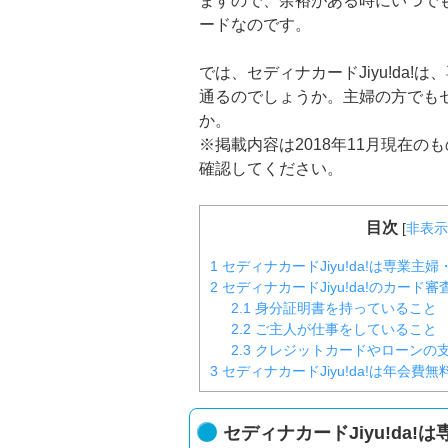
ますので、余裕がある時にいつで
ードなのです。
では、セディナカードJiyu!da
通るのでしょうか。主婦の方でもセデ
か。
※掲載内容は2018年11月現在
確認してください。
目次
[
非表示
1
セディナカードJiyu!da!は専業
2
セディナカードJiyu!da!のカード
2.1
身分証明書を持っていること
2.2
ご主人が仕事をしていること
2.3
クレジットカードやローンの
3
セディナカードJiyu!da!は年会費
セディナカードJiyu!da