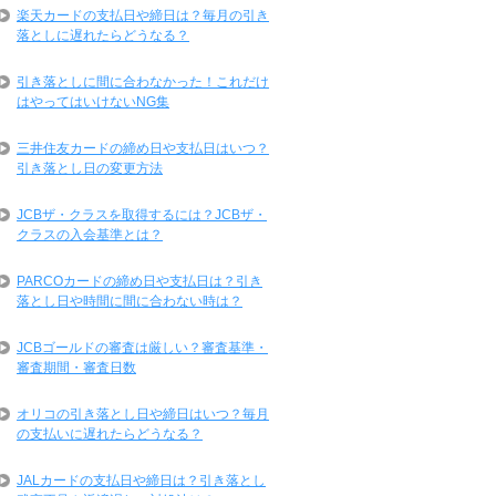
楽天カードの支払日や締日は？毎月の引き
落としに遅れたらどうなる？
引き落としに間に合わなかった！これだけ
はやってはいけないNG集
三井住友カードの締め日や支払日はいつ？
引き落とし日の変更方法
JCBザ・クラスを取得するには？JCBザ・
クラスの入会基準とは？
PARCOカードの締め日や支払日は？引き
落とし日や時間に間に合わない時は？
JCBゴールドの審査は厳しい？審査基準・
審査期間・審査日数
オリコの引き落とし日や締日はいつ？毎月
の支払いに遅れたらどうなる？
JALカードの支払日や締日は？引き落とし