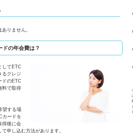
ド
はありません。
ードの年会費は？
してETC
きるクレジ
ドのETC
無料で取得
希望する場
Cカードを
取得後に会
して申し込む方法があります。