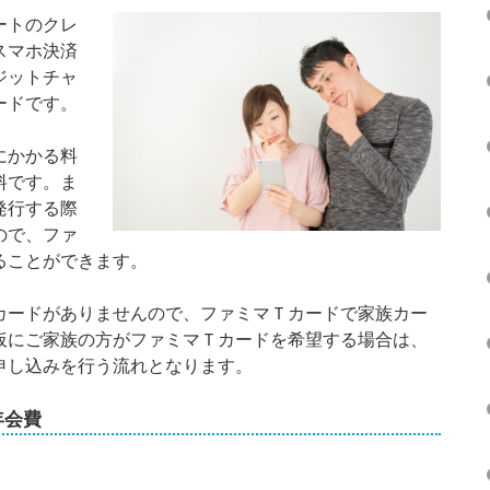
ートのクレ
スマホ決済
レジットチャ
ードです。
にかかる料
料です。ま
発行する際
ので、ファ
ることができます。
カードがありませんので、ファミマＴカードで家族カー
仮にご家族の方がファミマＴカードを希望する場合は、
申し込みを行う流れとなります。
年会費