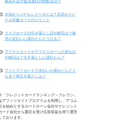
残高不足や返済遅れの対処法は？
JCBオリジナルシリーズとは？JCBオリジ
ナル対象カードのメリット
ライフカードの引き落とし日や締日は？毎
月の支払いに遅れたらどうなる？
アプラスカードやアプラスローンの支払日
や締日は？引き落としに遅れたら？
ファミマＴカードで支払いが遅れたらどう
なる？再引き落としは？
※「クレジットカードランキング – クレラン」
はアフィリエイトプログラムを利用し、アコム
社を始めとするカードローン会社やクレジット
カード会社から委託を受け広告収益を得て運営
しております。