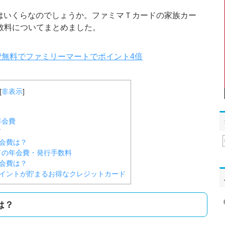
はいくらなのでしょうか。ファミマＴカードの家族カー
数料についてまとめました。
費無料でファミリーマートでポイント4倍
[
非表示
]
年会費
ド
会費は？
ドの年会費・発行手数料
会費は？
イントが貯まるお得なクレジットカード
は？