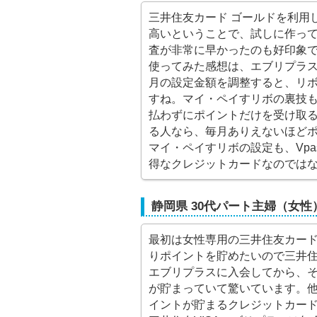
三井住友カード ゴールドを利用
高いということで、試しに作っ
査が非常に早かったのも好印象
使ってみた感想は、エブリプラ
月の設定金額を調整すると、リ
すね。マイ・ペイすリボの裏技
払わずにポイントだけを受け取
る人なら、毎月ありえないほど
マイ・ペイすリボの設定も、Vp
得なクレジットカードなのでは
静岡県 30代パート主婦（女性
最初は女性専用の三井住友カード
りポイントを貯めたいので三井住友
エブリプラスに入会してから、
が貯まっていて驚いています。
イントが貯まるクレジットカー