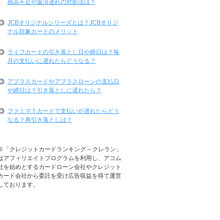
残高不足や返済遅れの対処法は？
JCBオリジナルシリーズとは？JCBオリジ
ナル対象カードのメリット
ライフカードの引き落とし日や締日は？毎
月の支払いに遅れたらどうなる？
アプラスカードやアプラスローンの支払日
や締日は？引き落としに遅れたら？
ファミマＴカードで支払いが遅れたらどう
なる？再引き落としは？
※「クレジットカードランキング – クレラン」
はアフィリエイトプログラムを利用し、アコム
社を始めとするカードローン会社やクレジット
カード会社から委託を受け広告収益を得て運営
しております。