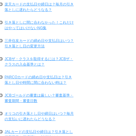
楽天カードの支払日や締日は？毎月の引き
落としに遅れたらどうなる？
引き落としに間に合わなかった！これだけ
はやってはいけないNG集
三井住友カードの締め日や支払日はいつ？
引き落とし日の変更方法
JCBザ・クラスを取得するには？JCBザ・
クラスの入会基準とは？
PARCOカードの締め日や支払日は？引き
落とし日や時間に間に合わない時は？
JCBゴールドの審査は厳しい？審査基準・
審査期間・審査日数
オリコの引き落とし日や締日はいつ？毎月
の支払いに遅れたらどうなる？
JALカードの支払日や締日は？引き落とし