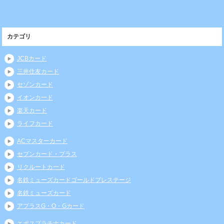
カテゴリ
JCBカード
三井住友カード
セゾンカード
イオンカード
楽天カード
ライフカード
ACマスターカード
セブンカード・プラス
リクルートカード
名鉄ミューズカードゴールドプレステージ
名鉄ミューズカード
アプラスG・O・Gカード
エポスプラチナカード