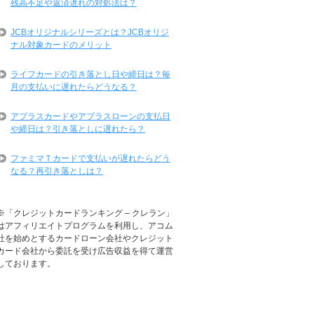
残高不足や返済遅れの対処法は？
JCBオリジナルシリーズとは？JCBオリジ
ナル対象カードのメリット
ライフカードの引き落とし日や締日は？毎
月の支払いに遅れたらどうなる？
アプラスカードやアプラスローンの支払日
や締日は？引き落としに遅れたら？
ファミマＴカードで支払いが遅れたらどう
なる？再引き落としは？
※「クレジットカードランキング – クレラン」
はアフィリエイトプログラムを利用し、アコム
社を始めとするカードローン会社やクレジット
カード会社から委託を受け広告収益を得て運営
しております。