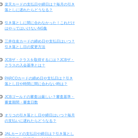
楽天カードの支払日や締日は？毎月の引き
落としに遅れたらどうなる？
引き落としに間に合わなかった！これだけ
はやってはいけないNG集
三井住友カードの締め日や支払日はいつ？
引き落とし日の変更方法
JCBザ・クラスを取得するには？JCBザ・
クラスの入会基準とは？
PARCOカードの締め日や支払日は？引き
落とし日や時間に間に合わない時は？
JCBゴールドの審査は厳しい？審査基準・
審査期間・審査日数
オリコの引き落とし日や締日はいつ？毎月
の支払いに遅れたらどうなる？
JALカードの支払日や締日は？引き落とし