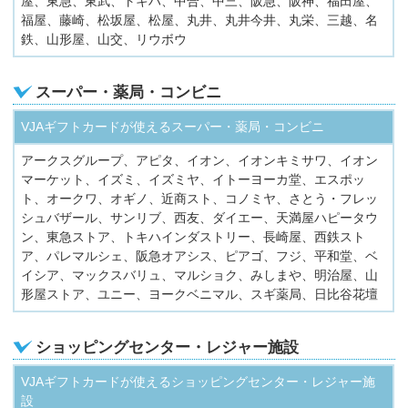
屋、東急、東武、トキハ、中合、中三、阪急、阪神、福田屋、
福屋、藤崎、松坂屋、松屋、丸井、丸井今井、丸栄、三越、名
鉄、山形屋、山交、リウボウ
スーパー・薬局・コンビニ
VJAギフトカードが使えるスーパー・薬局・コンビニ
アークスグループ、アピタ、イオン、イオンキミサワ、イオン
マーケット、イズミ、イズミヤ、イトーヨーカ堂、エスポッ
ト、オークワ、オギノ、近商スト、コノミヤ、さとう・フレッ
シュバザール、サンリブ、西友、ダイエー、天満屋ハピータウ
ン、東急ストア、トキハインダストリー、長崎屋、西鉄スト
ア、パレマルシェ、阪急オアシス、ピアゴ、フジ、平和堂、ベ
イシア、マックスバリュ、マルショク、みしまや、明治屋、山
形屋ストア、ユニー、ヨークベニマル、スギ薬局、日比谷花壇
ショッピングセンター・レジャー施設
VJAギフトカードが使えるショッピングセンター・レジャー施
設