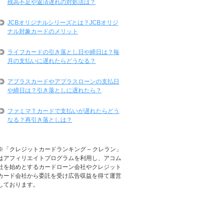
残高不足や返済遅れの対処法は？
JCBオリジナルシリーズとは？JCBオリジ
ナル対象カードのメリット
ライフカードの引き落とし日や締日は？毎
月の支払いに遅れたらどうなる？
アプラスカードやアプラスローンの支払日
や締日は？引き落としに遅れたら？
ファミマＴカードで支払いが遅れたらどう
なる？再引き落としは？
※「クレジットカードランキング – クレラン」
はアフィリエイトプログラムを利用し、アコム
社を始めとするカードローン会社やクレジット
カード会社から委託を受け広告収益を得て運営
しております。