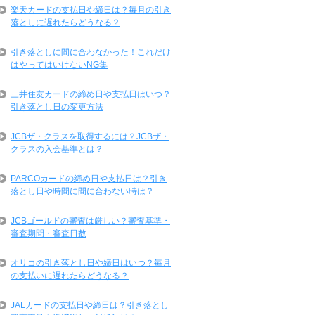
楽天カードの支払日や締日は？毎月の引き
落としに遅れたらどうなる？
引き落としに間に合わなかった！これだけ
はやってはいけないNG集
三井住友カードの締め日や支払日はいつ？
引き落とし日の変更方法
JCBザ・クラスを取得するには？JCBザ・
クラスの入会基準とは？
PARCOカードの締め日や支払日は？引き
落とし日や時間に間に合わない時は？
JCBゴールドの審査は厳しい？審査基準・
審査期間・審査日数
オリコの引き落とし日や締日はいつ？毎月
の支払いに遅れたらどうなる？
JALカードの支払日や締日は？引き落とし