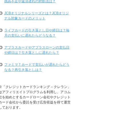
残高不足や返済遅れの対処法は？
JCBオリジナルシリーズとは？JCBオリジ
ナル対象カードのメリット
ライフカードの引き落とし日や締日は？毎
月の支払いに遅れたらどうなる？
アプラスカードやアプラスローンの支払日
や締日は？引き落としに遅れたら？
ファミマＴカードで支払いが遅れたらどう
なる？再引き落としは？
※「クレジットカードランキング – クレラン」
はアフィリエイトプログラムを利用し、アコム
社を始めとするカードローン会社やクレジット
カード会社から委託を受け広告収益を得て運営
しております。