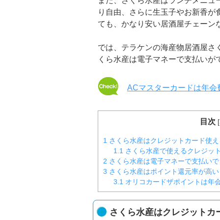
また、さくら水産はランチメニュー
り自由、さらに生玉子やお新香が
ても、かなり安い居酒屋チェーン
では、テラケンの海産物居酒屋さ
くら水産は電子マネーで支払いが
ACマスターカードは年会
目次
[
1
さくら水産はクレジットカード使え
1.1
さくら水産で使えるクレジッ
2
さくら水産は電子マネーで支払いで
3
さくら水産はポイント還元率が高い
3.1
オリコカードザポイントは年
さくら水産はクレジットカ