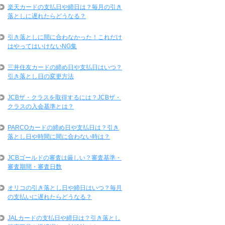
楽天カードの支払日や締日は？毎月の引き
落としに遅れたらどうなる？
引き落としに間に合わなかった！これだけ
はやってはいけないNG集
三井住友カードの締め日や支払日はいつ？
引き落とし日の変更方法
JCBザ・クラスを取得するには？JCBザ・
クラスの入会基準とは？
PARCOカードの締め日や支払日は？引き
落とし日や時間に間に合わない時は？
JCBゴールドの審査は厳しい？審査基準・
審査期間・審査日数
オリコの引き落とし日や締日はいつ？毎月
の支払いに遅れたらどうなる？
JALカードの支払日や締日は？引き落とし