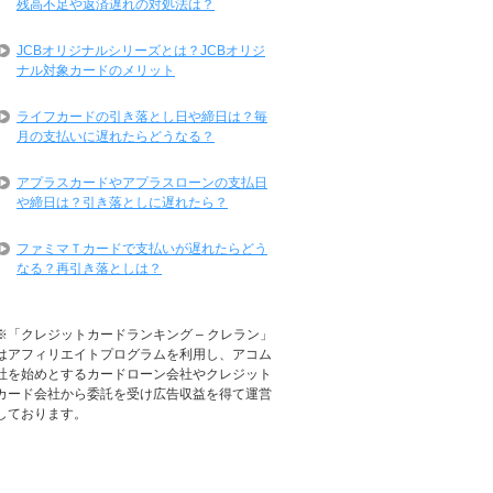
残高不足や返済遅れの対処法は？
JCBオリジナルシリーズとは？JCBオリジ
ナル対象カードのメリット
ライフカードの引き落とし日や締日は？毎
月の支払いに遅れたらどうなる？
アプラスカードやアプラスローンの支払日
や締日は？引き落としに遅れたら？
ファミマＴカードで支払いが遅れたらどう
なる？再引き落としは？
※「クレジットカードランキング – クレラン」
はアフィリエイトプログラムを利用し、アコム
社を始めとするカードローン会社やクレジット
カード会社から委託を受け広告収益を得て運営
しております。