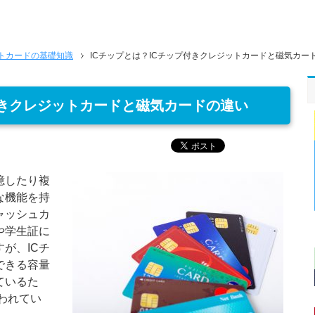
トカードの基礎知識
ICチップとは？ICチップ付きクレジットカードと磁気カー
付きクレジットカードと磁気カードの違い
憶したり複
な機能を持
ャッシュカ
や学生証に
が、ICチ
できる容量
ているた
言われてい