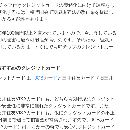
ICチップ付きクレジットカードの義務化に向けて調整をし
義務化するには、臨時国会で割賦販売法の改正案を提出し
かかる可能性があります。
年100億円以上と言われていますので、今こうしている
用の被害に遭う可能性が高いのです。そのため、磁気ス
用している方は、すぐにでもICチップのクレジットカー
おすすめのクレジットカード
ジットカードは、
JCBカード
と三井住友カード（旧三井
三井住友VISAカード）も、どちらも銀行系のクレジット
や安全性に非常に優れたクレジットカードです。また、
三井住友VISAカード）も、仮にクレジットカードの不正
日前まで遡って損害金が補償されますので、JCBカード
SAカード）は、万が一の時でも安心なクレジットカード