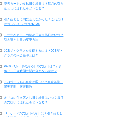
楽天カードの支払日や締日は？毎月の引き
落としに遅れたらどうなる？
引き落としに間に合わなかった！これだけ
はやってはいけないNG集
三井住友カードの締め日や支払日はいつ？
引き落とし日の変更方法
JCBザ・クラスを取得するには？JCBザ・
クラスの入会基準とは？
PARCOカードの締め日や支払日は？引き
落とし日や時間に間に合わない時は？
JCBゴールドの審査は厳しい？審査基準・
審査期間・審査日数
オリコの引き落とし日や締日はいつ？毎月
の支払いに遅れたらどうなる？
JALカードの支払日や締日は？引き落とし