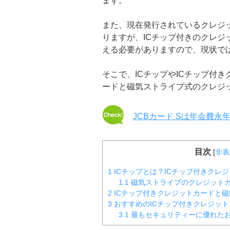
ます。
また、現在発行されているクレジッ
りますが、ICチップ付きのクレジ
える必要がありますので、現状で
そこで、ICチップやICチップ付
ードと磁気ストライプ式のクレジ
JCBカード Sは年会費
目次
[
非表
1
ICチップとは？ICチップ付きクレ
1.1
磁気ストライプのクレジット
2
ICチップ付きクレジットカードと
3
おすすめのICチップ付きクレジッ
3.1
最もセキュリティーに優れた